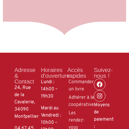
Adresse
Horaires
Accès
Suivez-
&
d'ouverture
rapides
nous !
Contact
Lundi :
Commander
24, Rue
14h00 –
un livre
de la
19h30
Adhérer à la
Cavalerie,
coopérative
Moyens
Mardi au
34090
de
Les
Vendredi :
Montpellier
paiement
rendez-
10h00 –
:
vous
04 67 45