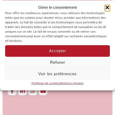
librairie coopérative La Cavale. On y lit des
Gérer le consentement
livres
…
Pour offrir les meilleures expériences, nous utilisons des technologies
Une fois par mois, des coopérateurs.rices
telles que les cookies pour stocker et/ou accéder aux informations des
appareils. Le fait de consentir à ces technologies nous permettra de
proposent des lectures d’albums jeunesse
traiter des données telles que le comportement de navigation ou les ID
uniques sur ce site. Le fait de ne pas consentir ou de retirer son
destinés au jeune public, en général à partir de 3
consentement peut avoir un effet négatif sur certaines caractéristiques
ans.
et fonctions.
Accepter
Samedi 13 décembre, venez découvrir comment
les fêtes se célèbrent selon les pays, les religions,
Refuser
les coutumes, etc.
Voir les préférences
Toujours dans la joie et le partage !
Politique de cookies
Mentions légales